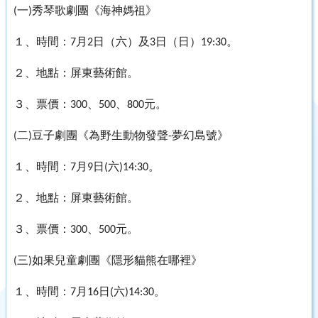
一
秀琴歌劇團《海神媽祖》
(
)
１、時間：
月
日（六）及
日（日）
。
7
2
3
19:30
２、地點：屏東藝術館。
３、票價：
、
、
元。
300
500
800
二
豆子劇團《為野生動物發聲
夢幻島號》
(
)
-
１、時間：
月
日
六
。
7
9
(
)14:30
２、地點：屏東藝術館。
３、票價：
、
元。
300
500
三
如果兒童劇團《隱形貓熊在哪裡》
(
)
１、時間：
月
日
六
。
7
16
(
)14:30