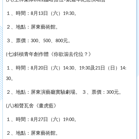
(
)
2022
+
１、時間：
月
日（六）
。
8
13
19:30
２、地點：屏東藝術館。
３、票價：
、
、
元。
300
500
800
七
斜槓青年創作體《你欲泅去佗位？》
(
)
１、時間：
月
日（六）
、
及
日（日）
8
20
14:30
19:30
21
14:
。
30
２、地點：屏東演藝廳實驗劇場。
３、票價：
元。
300
八
相聲瓦舍《畫虎藍》
(
)
１、時間：
月
日（六）
。
8
27
19:00
２、地點：屏東藝術館。