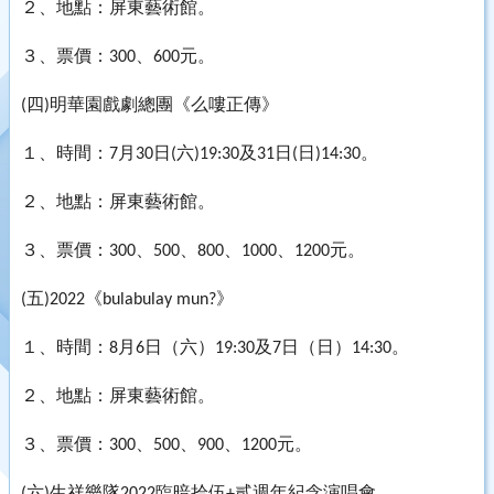
２、地點：屏東藝術館。
３、票價：
、
元。
300
600
四
明華園戲劇總團《么嘍正傳》
(
)
１、時間：
月
日
六
及
日
日
。
7
30
(
)19:30
31
(
)14:30
２、地點：屏東藝術館。
３、票價：
、
、
、
、
元。
300
500
800
1000
1200
五
《
》
(
)2022
bulabulay mun?
１、時間：
月
日（六）
及
日（日）
。
8
6
19:30
7
14:30
２、地點：屏東藝術館。
３、票價：
、
、
、
元。
300
500
900
1200
六
生祥樂隊
臨暗拾伍
貳週年紀念演唱會